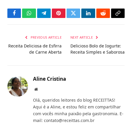
Facebook
WhatsApp
Telegram
Pinterest
Twitter
LinkedIn
Reddit
Copy
Link
PREVIOUS ARTICLE
NEXT ARTICLE
Receita Deliciosa de Esfirra
Delicioso Bolo de Iogurte:
de Carne Aberta
Receita Simples e Saborosa
Aline Cristina
Website
Olá, queridos leitores do blog RECEITTAS!
Aqui é a Aline, e estou feliz em compartilhar
com vocês minha paixão pela gastronomia. E-
mail:
contato@receittas.com.br