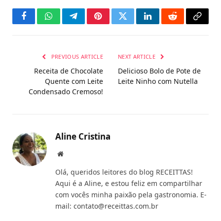
Facebook
WhatsApp
Telegram
Pinterest
Twitter
LinkedIn
Reddit
Copy
Link
PREVIOUS ARTICLE
NEXT ARTICLE
Receita de Chocolate
Delicioso Bolo de Pote de
Quente com Leite
Leite Ninho com Nutella
Condensado Cremoso!
Aline Cristina
Website
Olá, queridos leitores do blog RECEITTAS!
Aqui é a Aline, e estou feliz em compartilhar
com vocês minha paixão pela gastronomia. E-
mail:
contato@receittas.com.br