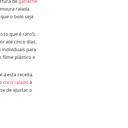
ertura de
ganache
enoura ralada.
que o bolo seja
 (o que é raro!),
r até cinco dias,
 individuais para
filme plástico e
 a esta receita.
mo
coco ralado
à
se de ajustar o