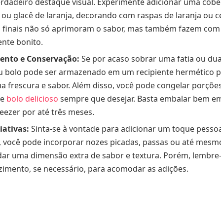
rdadeiro destaque visual. Experimente adicionar uma cob
 ou glacê de laranja, decorando com raspas de laranja ou c
 finais não só aprimoram o sabor, mas também fazem com 
ente bonito.
nto e Conservação:
Se por acaso sobrar uma fatia ou duas
u bolo pode ser armazenado em um recipiente hermético po
 frescura e sabor. Além disso, você pode congelar porções
se
bolo delicioso
sempre que desejar. Basta embalar bem em 
reezer por até três meses.
iativas:
Sinta-se à vontade para adicionar um toque pessoal
, você pode incorporar nozes picadas, passas ou até mes
ar uma dimensão extra de sabor e textura. Porém, lembre-
imento, se necessário, para acomodar as adições.