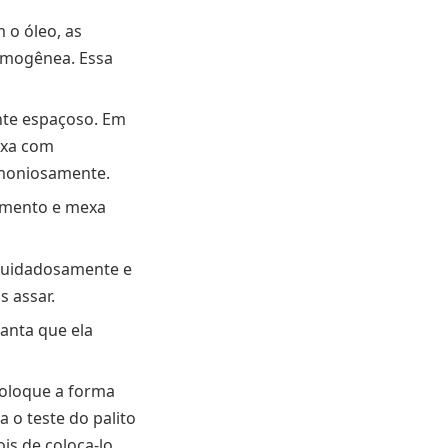
 o óleo, as
homogênea. Essa
ente espaçoso. Em
mexa com
rmoniosamente.
ermento e mexa
 cuidadosamente e
s assar.
anta que ela
coloque a forma
a o teste do palito
ois de coloca-lo