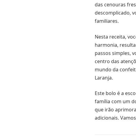
das cenouras fres
descomplicado, vo
familiares.
Nesta receita, vo
harmonia, result
passos simples, v
centro das atenç
mundo da confeit
Laranja.
Este bolo é a esc
família com um do
que irão aprimora
adicionais. Vamos