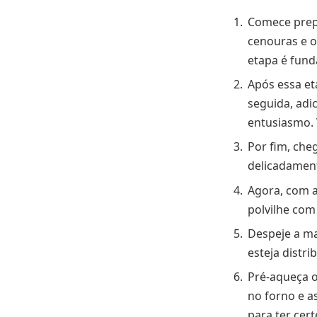
Comece prepa
cenouras e o
etapa é fund
Após essa et
seguida, adi
entusiasmo.
Por fim, che
delicadament
Agora, com a
polvilhe com
Despeje a ma
esteja distr
Pré-aqueça o
no forno e as
para ter cert