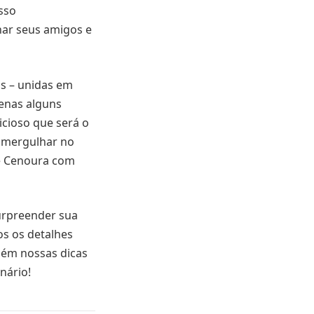
sso
nar seus amigos e
as – unidas em
enas alguns
icioso que será o
s mergulhar no
de Cenoura com
urpreender sua
os os detalhes
bém nossas dicas
nário!