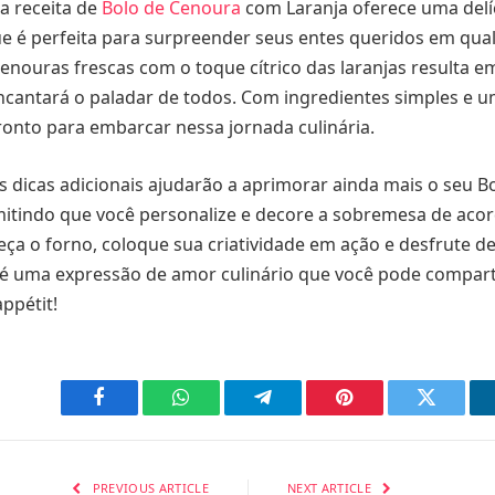
a receita de
Bolo de Cenoura
com Laranja oferece uma delíc
 é perfeita para surpreender seus entes queridos em qual
nouras frescas com o toque cítrico das laranjas resulta 
cantará o paladar de todos. Com ingredientes simples e u
pronto para embarcar nessa jornada culinária.
s dicas adicionais ajudarão a aprimorar ainda mais o seu 
mitindo que você personalize e decore a sobremesa de aco
eça o forno, coloque sua criatividade em ação e desfrute d
o é uma expressão de amor culinário que você pode compar
appétit!
Facebook
WhatsApp
Telegram
Pinterest
Twitter
PREVIOUS ARTICLE
NEXT ARTICLE