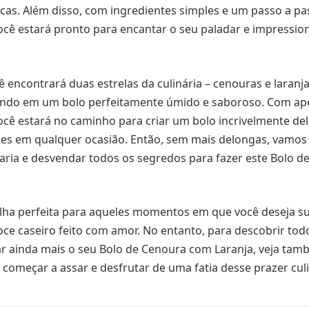
cas. Além disso, com ingredientes simples e um passo a pa
cê estará pronto para encantar o seu paladar e impressio
cê encontrará duas estrelas da culinária – cenouras e laranj
ando em um bolo perfeitamente úmido e saboroso. Com ap
ocê estará no caminho para criar um bolo incrivelmente del
ões em qualquer ocasião. Então, sem mais delongas, vamo
aria e desvendar todos os segredos para fazer este Bolo 
olha perfeita para aqueles momentos em que você deseja s
ce caseiro feito com amor. No entanto, para descobrir tod
r ainda mais o seu Bolo de Cenoura com Laranja, veja tam
 começar a assar e desfrutar de uma fatia desse prazer culi