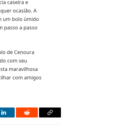
ia caseira e
quer ocasião. A
em um bolo úmido
m passo a passo
Bolo de Cenoura
rdo com seu
esta maravilhosa
tilhar com amigos
LinkedIn
Reddit
Copy
Link