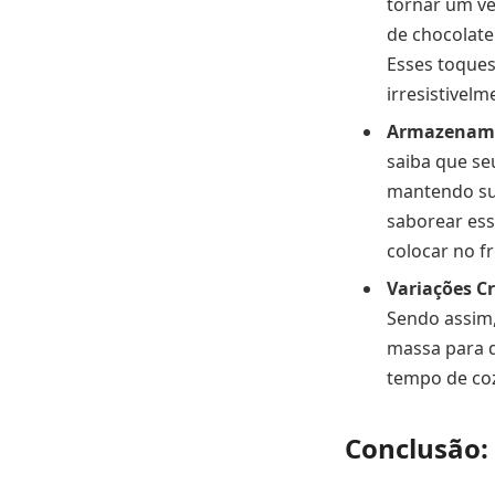
tornar um ve
de chocolate
Esses toques
irresistivelm
Armazename
saiba que se
mantendo sua
saborear es
colocar no f
Variações Cr
Sendo assim
massa para d
tempo de coz
Conclusão: