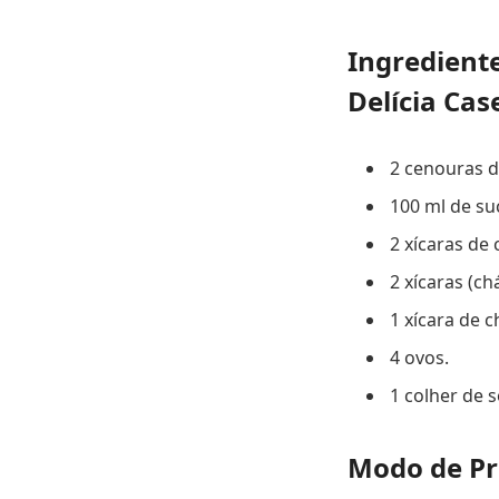
Ingredient
Delícia Cas
2 cenouras 
100 ml de su
2 xícaras de 
2 xícaras (ch
1 xícara de c
4 ovos.
1 colher de 
Modo de Pr