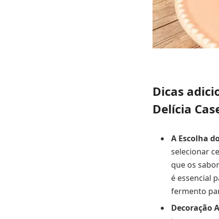
Dicas adici
Delícia Cas
A Escolha do
selecionar c
que os sabor
é essencial p
fermento par
Decoração A