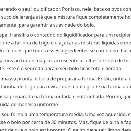
rando o seu liquidificador. Por isso, nele, bata os ovos com
 suco de laranja até que a mistura fique completamente 
amental para garantir a suavidade do bolo.
apa, transfira o conteúdo do liquidificador para um recipi
cione a farinha de trigo e o açúcar às misturas líquidas e 
 Você quer que todos esses ingredientes se combinem ha
gamos ao toque mágico: acrescente a colher de sopa de f
e. Este é o segredo para o seu bolo ficar fofo e aerado.
 massa pronta, é hora de preparar a forma. Então, unte-a
 farinha de trigo para evitar que o bolo grude na forma apó
ssa preparada na forma untada e enfarinhada. Porém, gar
ibuída de maneira uniforme.
 seu forno a uma temperatura média. Uma vez aquecido, 
se o bolo por cerca de 30 minutos. Mas, fique de olho e faç
eza de que o bolo está pronto. O palito deve sair limpo dep