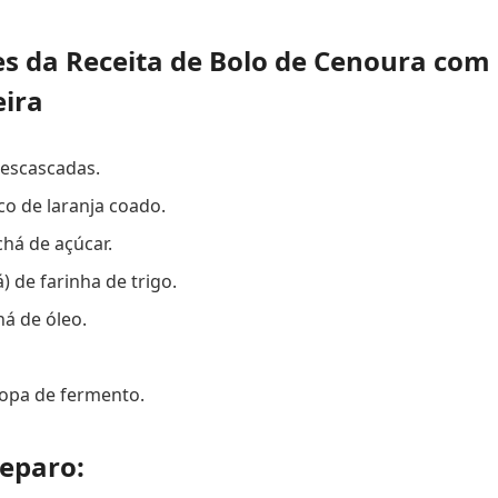
es da Receita de Bolo de Cenoura com 
eira
descascadas.
co de laranja coado.
chá de açúcar.
á) de farinha de trigo.
há de óleo.
sopa de fermento.
eparo: