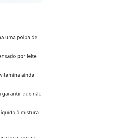
lha uma polpa de
ensado por leite
vitamina ainda
 garantir que não
líquido à mistura
e acordo com seu