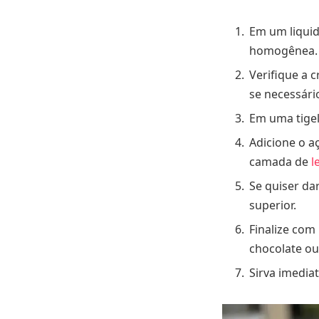
Em um liquid
homogênea.
Verifique a 
se necessári
Em uma tigel
Adicione o a
camada de
le
Se quiser da
superior.
Finalize com
chocolate o
Sirva imedi