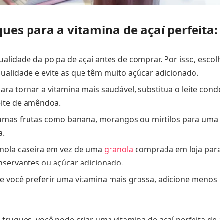
ques para a vitamina de açaí perfeita:
qualidade da polpa de açaí antes de comprar. Por isso, esco
qualidade e evite as que têm muito açúcar adicionado.
para tornar a vitamina mais saudável, substitua o leite cond
eite de amêndoa.
umas frutas como banana, morangos ou mirtilos para uma 
a.
nola caseira em vez de uma
granola
comprada em loja para
servantes ou açúcar adicionado.
se você preferir uma vitamina mais grossa, adicione menos 
 truques, você pode criar uma vitamina de açaí perfeita d