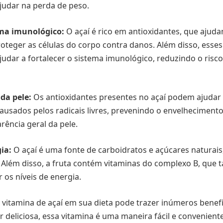
udar na perda de peso.
ema imunológico:
O açaí é rico em antioxidantes, que ajud
proteger as células do corpo contra danos. Além disso, esse
ar a fortalecer o sistema imunológico, reduzindo o risco
da pele:
Os antioxidantes presentes no açaí podem ajudar 
ausados pelos radicais livres, prevenindo o envelheciment
ência geral da pele.
ia:
O açaí é uma fonte de carboidratos e açúcares naturai
. Além disso, a fruta contém vitaminas do complexo B, qu
 os níveis de energia.
 a vitamina de açaí em sua dieta pode trazer inúmeros benefí
r deliciosa, essa vitamina é uma maneira fácil e convenient