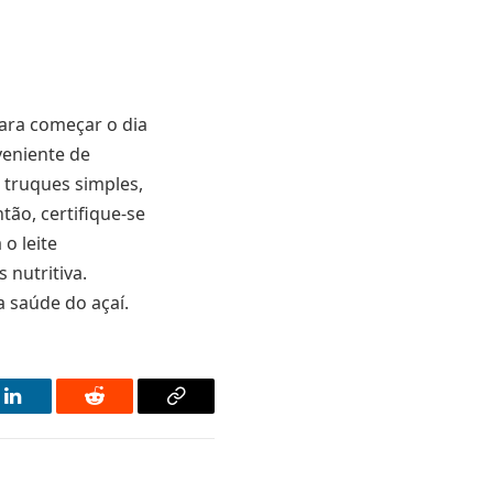
ara começar o dia
veniente de
e truques simples,
tão, certifique-se
o leite
 nutritiva.
a saúde do açaí.
LinkedIn
Reddit
Copy
Link