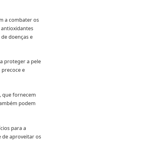
am a combater os
s antioxidantes
 de doenças e
a proteger a pele
o precoce e
s, que fornecem
e também podem
cios para a
e de aproveitar os