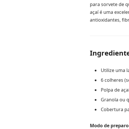
para sorvete de q
açaí é uma excele
antioxidantes, fib
Ingredient
Utilize uma 
6 colheres (
Polpa de aça
Granola ou q
Cobertura pa
Modo de preparo