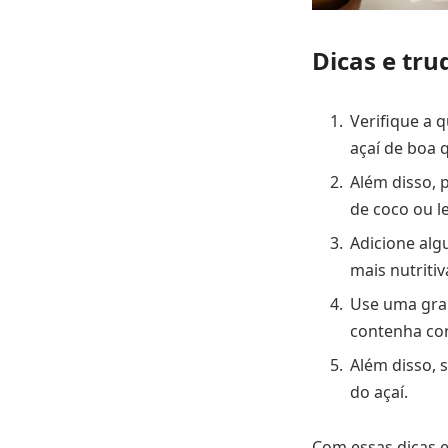
Dicas e tru
Verifique a 
açaí de boa 
Além disso, 
de coco ou l
Adicione alg
mais nutritiv
Use uma gra
contenha con
Além disso, 
do açaí.
Com essas dicas e