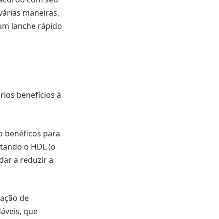
 várias maneiras,
um lanche rápido
rios benefícios à
o benéficos para
ntando o HDL (o
dar a reduzir a
sação de
dáveis, que