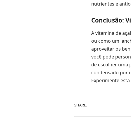
nutrientes e antio
Conclusão: V
A vitamina de aça
ou como um lanche
aproveitar os ben
você pode persona
de escolher uma p
condensado por um
Experimente esta 
SHARE.