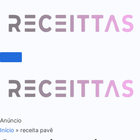
Anúncio
Início
»
receita pavê