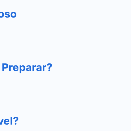
ioso
 Preparar?
vel?