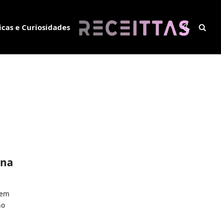
icas e Curiosidades
 na
 em
no