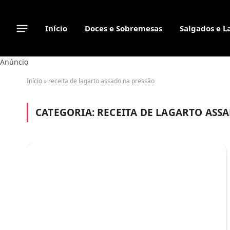
Início
Doces e Sobremesas
Salgados e L
Anúncio
Início
»
receita de lagarto assado na pressão
CATEGORIA:
RECEITA DE LAGARTO ASS