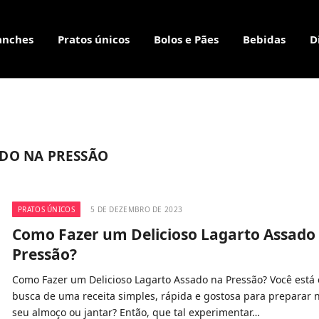
anches
Pratos únicos
Bolos e Pães
Bebidas
D
ADO NA PRESSÃO
PRATOS ÚNICOS
5 DE DEZEMBRO DE 2023
Como Fazer um Delicioso Lagarto Assado
Pressão?
Como Fazer um Delicioso Lagarto Assado na Pressão? Você está
busca de uma receita simples, rápida e gostosa para preparar 
seu almoço ou jantar? Então, que tal experimentar…