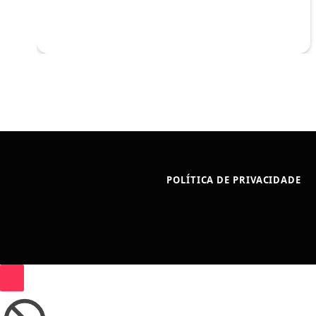
POLÍTICA DE PRIVACIDADE
Bloqueador
de
anúncios
ativado!