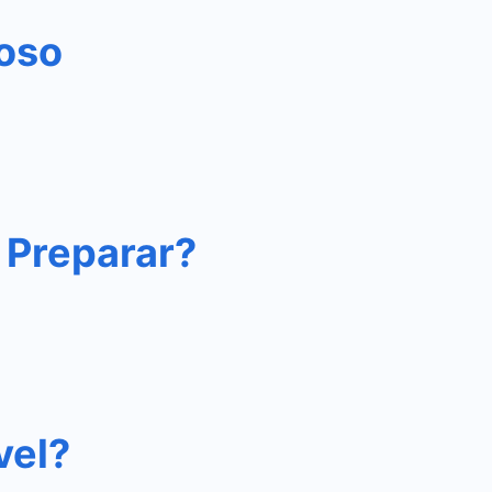
ioso
 Preparar?
vel?