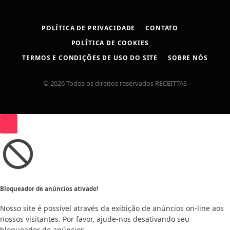
POLÍTICA DE PRIVACIDADE
CONTATO
POLÍTICA DE COOKIES
TERMOS E CONDIÇÕES DE USO DO SITE
SOBRE NÓS
© 2026 Todos os direitos reservados RECEITTAS
Bloqueador
de
anúncios
ativado!
Bloqueador de anúncios ativado!
Nosso site é possível através da exibição de anúncios on-line aos
nossos visitantes. Por favor, ajude-nos desativando seu
bloqueador de anúncios.