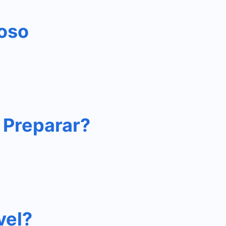
ioso
 Preparar?
vel?