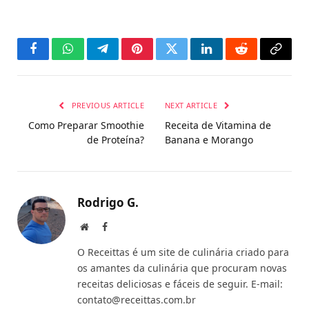
Facebook
WhatsApp
Telegram
Pinterest
Twitter
LinkedIn
Reddit
Copy
Link
PREVIOUS ARTICLE
NEXT ARTICLE
Como Preparar Smoothie
Receita de Vitamina de
de Proteína?
Banana e Morango
Rodrigo G.
Website
Facebook
O Receittas é um site de culinária criado para
os amantes da culinária que procuram novas
receitas deliciosas e fáceis de seguir. E-mail:
contato@receittas.com.br