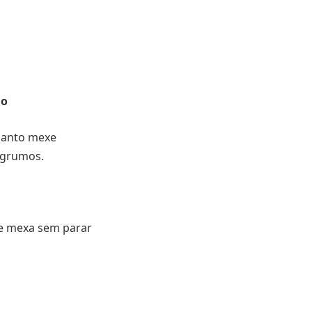
ho
uanto mexe
 grumos.
 e mexa sem parar