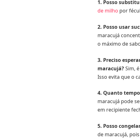
1. Posso substit
de milho
por fécu
2. Posso usar su
maracujá concentr
o máximo de sabo
3. Preciso esper
maracujá?
Sim, é
Isso evita que o c
4. Quanto tempo
maracujá pode ser
em recipiente fec
5. Posso congel
de maracujá, pois