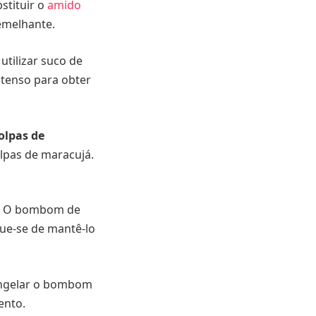
stituir o
amido
emelhante.
utilizar suco de
ntenso para obter
olpas de
olpas de maracujá.
O bombom de
que-se de mantê-lo
ngelar o bombom
ento.