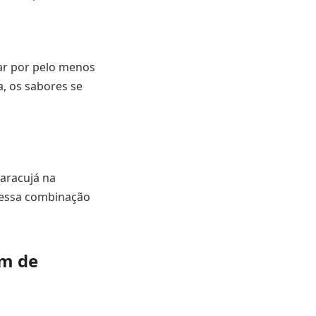
ar por pelo menos
a, os sabores se
aracujá na
e essa combinação
om de