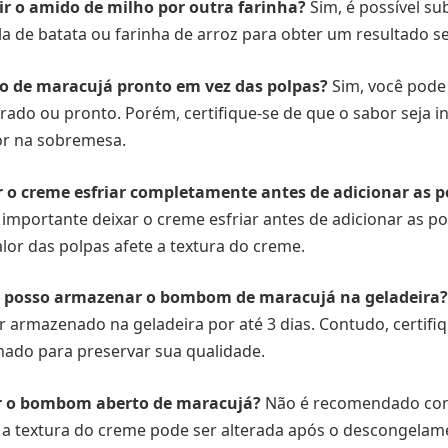
uir o amido de milho por outra farinha?
Sim, é possível sub
la de batata ou farinha de arroz para obter um resultado s
co de maracujá pronto em vez das polpas?
Sim, você pode 
ado ou pronto. Porém, certifique-se de que o sabor seja i
r na sobremesa.
ar o creme esfriar completamente antes de adicionar as p
 importante deixar o creme esfriar antes de adicionar as p
alor das polpas afete a textura do creme.
 posso armazenar o bombom de maracujá na geladeira?
 armazenado na geladeira por até 3 dias. Contudo, certifi
hado para preservar sua qualidade.
ar o bombom aberto de maracujá?
Não é recomendado co
 a textura do creme pode ser alterada após o descongelam