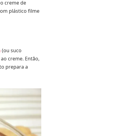
 ao creme de
om plástico filme
á
(ou suco
 ao creme. Então,
to prepara a