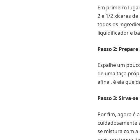
Em primeiro lugar,
2 e 1/2 xícaras de
todos os ingredie
liquidificador e 
Passo 2: Prepare
Espalhe um pouco 
de uma taça própr
afinal, é ela que
Passo 3: Sirva-se
Por fim, agora é 
cuidadosamente a 
se mistura com a 
mais um toque de