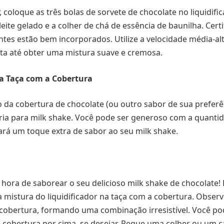
 coloque as três bolas de sorvete de chocolate no liquidific
 leite gelado e a colher de chá de essência de baunilha. Cert
ntes estão bem incorporados. Utilize a velocidade média-al
bata até obter uma mistura suave e cremosa.
 a Taça com a Cobertura
da cobertura de chocolate (ou outro sabor de sua preferên
ia para milk shake. Você pode ser generoso com a quantid
 dará um toque extra de sabor ao seu milk shake.
a hora de saborear o seu delicioso milk shake de chocolate!
mistura do liquidificador na taça com a cobertura. Obser
cobertura, formando uma combinação irresistível. Você pod
 cobertura por cima, se desejar. Pegue uma colher ou um 