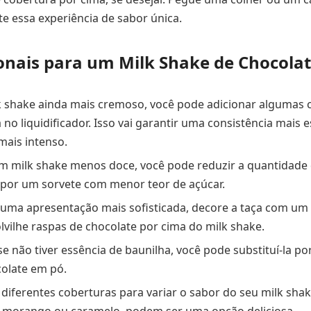
ite essa experiência de sabor única.
ionais para um Milk Shake de Chocolat
 shake ainda mais cremoso, você pode adicionar algumas 
 no liquidificador. Isso vai garantir uma consistência mais
mais intenso.
um milk shake menos doce, você pode reduzir a quantidade 
 por um sorvete com menor teor de açúcar.
uma apresentação mais sofisticada, decore a taça com um
lvilhe raspas de chocolate por cima do milk shake.
se não tiver essência de baunilha, você pode substituí-la p
olate em pó.
diferentes coberturas para variar o sabor do seu milk shak
o morango ou caramelo, podem ser uma opção deliciosa.