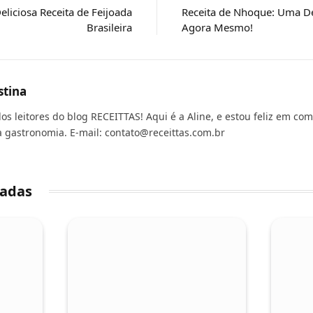
liciosa Receita de Feijoada
Receita de Nhoque: Uma De
Brasileira
Agora Mesmo!
stina
dos leitores do blog RECEITTAS! Aqui é a Aline, e estou feliz em c
a gastronomia. E-mail:
contato@receittas.com.br
nadas