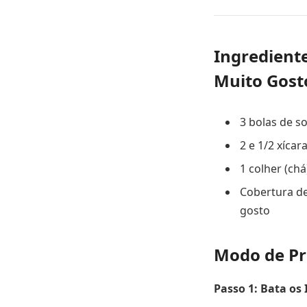
Ingrediente
Muito Gost
3 bolas de s
2 e 1/2 xícar
1 colher (ch
Cobertura de
gosto
Modo de Pr
Passo 1: Bata os