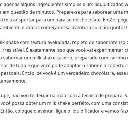
 apenas alguns ingredientes simples e um liquidificador, v
da em questão de minutos. Prepare-se para saborear uma m
ai te transportar para um paraíso de chocolate. Então, peg
ambiente e vamos começar essa aventura culinária juntos!
lk shake com textura aveludada, repleto de sabor intenso 
rresistível. É exatamente isso que você vai experimentar c
 saborear um milk shake caseiro, preparado com carinho e
lhor de tudo é que você pode adaptar o sabor e a cobertu
 pessoais. Então, se você é um verdadeiro chocólatra, esse 
ntaneamente.
cupe, não vou te deixar na mão com a técnica de preparo. V
 você possa obter um milk shake perfeito, com uma consis
 Então, coloque o avental, ligue o liquidificador e vamos fa