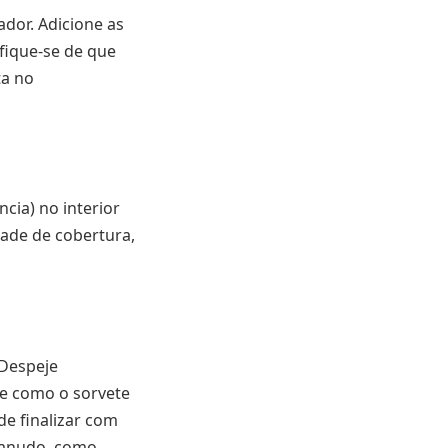
ador. Adicione as
ifique-se de que
ta no
cia) no interior
ade de cobertura,
 Despeje
ve como o sorvete
e finalizar com
canudo, como