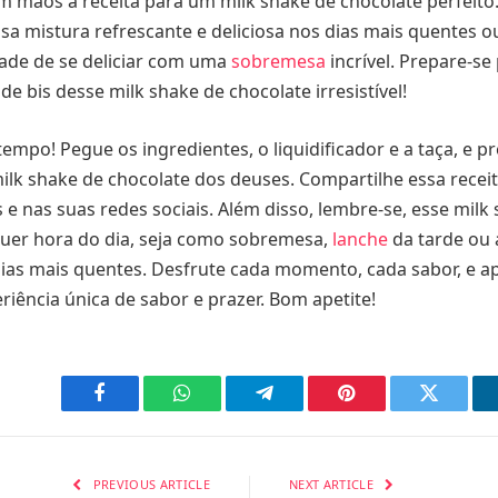
 mãos a receita para um milk shake de chocolate perfeito
a mistura refrescante e deliciosa nos dias mais quentes 
ade de se deliciar com uma
sobremesa
incrível. Prepare-se
de bis desse milk shake de chocolate irresistível!
empo! Pegue os ingredientes, o liquidificador e a taça, e p
ilk shake de chocolate dos deuses. Compartilhe essa recei
s e nas suas redes sociais. Além disso, lembre-se, esse milk
quer hora do dia, seja como sobremesa,
lanche
da tarde ou
dias mais quentes. Desfrute cada momento, cada sabor, e a
iência única de sabor e prazer. Bom apetite!
Facebook
WhatsApp
Telegram
Pinterest
Twitter
PREVIOUS ARTICLE
NEXT ARTICLE