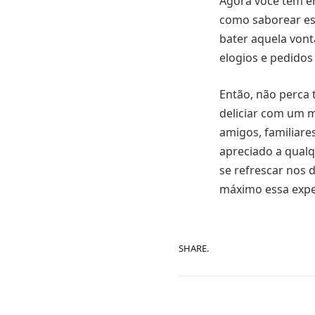
Agora você tem em
como saborear ess
bater aquela vont
elogios e pedidos 
Então, não perca t
deliciar com um m
amigos, familiare
apreciado a qual
se refrescar nos 
máximo essa exper
SHARE.