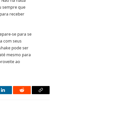
. Não há nada
ou sempre que
 para receber
repare-se para se
ta com seus
 shake pode ser
 até mesmo para
proveite ao
LinkedIn
Reddit
Copy
Link