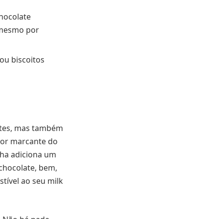
chocolate
é mesmo por
ou biscoitos
ntes, mas também
bor marcante do
lha adiciona um
 chocolate, bem,
stível ao seu milk