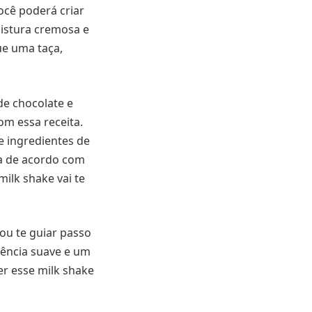
ocê poderá criar
istura cremosa e
ue uma taça,
de chocolate e
om essa receita.
 ingredientes de
ra de acordo com
milk shake vai te
ou te guiar passo
tência suave e um
zer esse milk shake