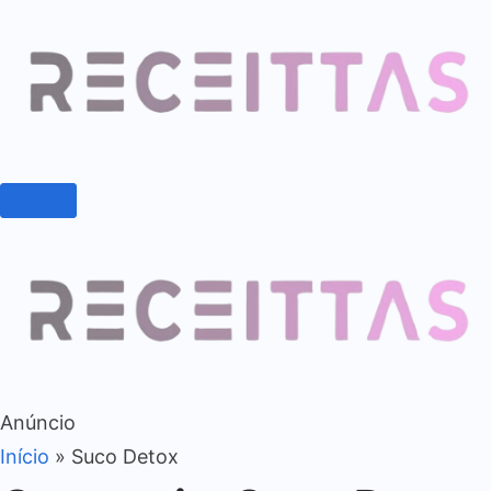
Anúncio
Início
»
Suco Detox