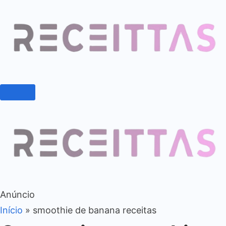
Anúncio
Início
»
smoothie de banana receitas