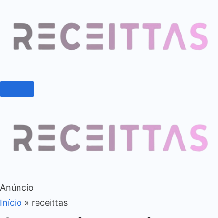
Anúncio
Início
»
receittas