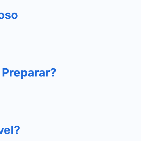
ioso
 Preparar?
vel?