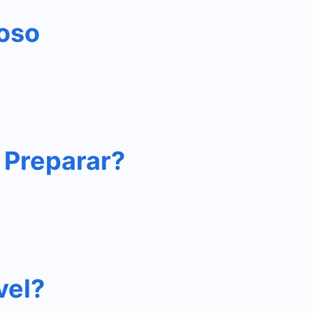
ioso
 Preparar?
vel?