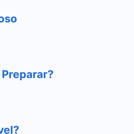
ioso
 Preparar?
vel?