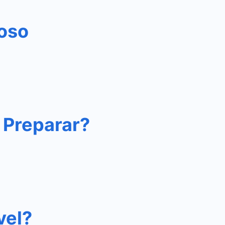
ioso
 Preparar?
vel?