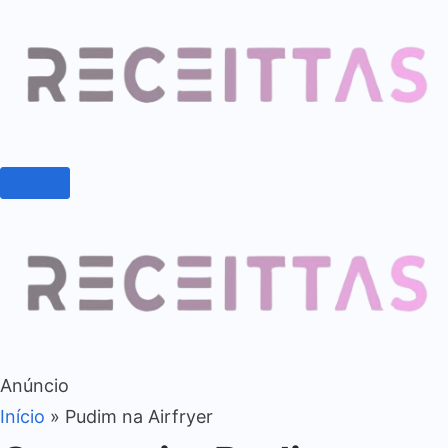
Anúncio
Início
»
Pudim na Airfryer