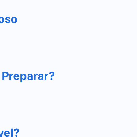
ioso
 Preparar?
vel?