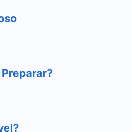
ioso
 Preparar?
vel?