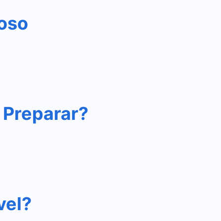
ioso
 Preparar?
vel?