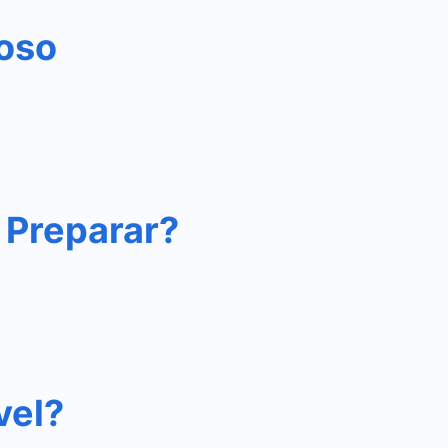
ioso
 Preparar?
vel?